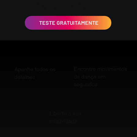
O PRÓXIMO NÍVEL
TESTE GRATUITAMENTE
Encontre movimentos
Apanhe todos os
de dança em
detalhes
segundos
Liberte a sua
criatividade