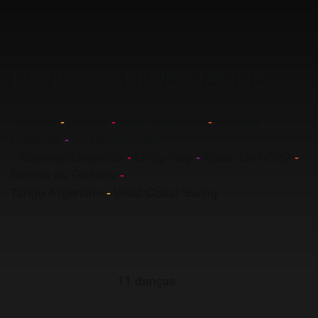
DANÇAS EM DESTAQUE
Bachata
-
Balboa
-
Zouk Brasileiro
-
Danças
Cubanas
-
Hustle/Discofox
- Kizomba/UrbanKiz
-
Lindy Hop
-
Salsa On1/On2
-
Samba de Gafieira
-
Tango Argentino
-
West Coast Swing
11 danças