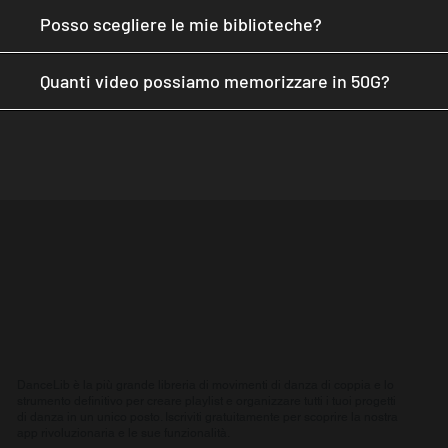
Posso scegliere le mie biblioteche?
Quanti video possiamo memorizzare in 50G?
DanceLib è la più grande libreria di movimenti di danza di coppia e lo
strumento definitivo per creare playlist e organizzare tutti i tuoi progetti
di danza in un unico posto. Iscriviti gratuitamente per scoprire la nostra
app rivoluzionaria e le sue funzionalità.