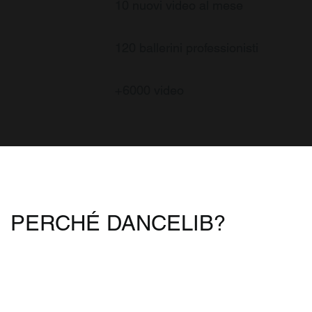
10 nuovi video al mese
120 ballerini professionisti
+6000 video
PERCHÉ DANCELIB?