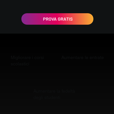
ENTRATE
PROVA GRATIS
Aumentare le entrate
Migliorare i corsi
scolastici
Aumentare la fedeltà
degli studenti