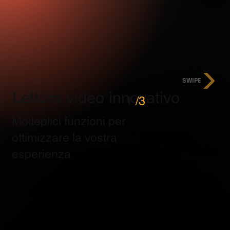
SWIPE
Lettore video innovativo
1
/3
Molteplici funzioni per
ottimizzare la vostra
esperienza