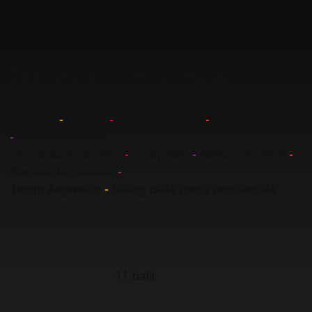
DANZE IN EVIDENZA
Bachata
-
Balboa
-
Zouk brasiliano
-
Danze cubane
-
Hustle/Discofox
- Kizomba/UrbanKiz
-
Lindy Hop
-
Salsa On1/On2
-
Samba de Gafieira
-
Tango Argentino
-
Swing della costa occidentale
11 balli